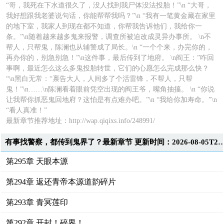
“哥，我死在下水道很久了，没人找到我尸体没法投胎！”\n “大哥，
我好想跟我老婆说句话，你能帮帮我吗？”\n “我有一笔黄金藏在家里
的地下室，我家人到现在都不知道，你帮我告诉他们，我给你一
条。”\n随着越来越多鬼来报警，调查所被迫改成灵异办事所。 \n不
帮人，只帮鬼，陈澜也从辅警成了局长。\n “一个个来，办完你的，
再办你的，别急别急！”\n这件事，最后传到了地府。 \n阎王：”咋回
事啊，最近怎么这么多鬼投胎转世，它们的心愿怎么完成那么快？
“\n黑白无常：“禀告大人，人间多了个活雷锋，不帮人，只帮
鬼！”\n……\n陈澜看着眼前凭空出现的阎王爷，嘴角抽搐。 \n “你说
让我帮你抓恶鬼回地府？这怕是有点难办吧。”\n “我给你加寿命。”\n
“看人真准！”
最新章节推荐地址：http://wap.qiqixs.info/248991/
有事找警察，都传到鬼界了？最新章节 更新时间：2026-08-0
第295章 天眼本源
第294章 返还青帝本源道韵碎片
第293章 青冥莲印
第292章 开封！碎界！