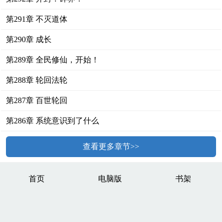
第291章 不灭道体
第290章 成长
第289章 全民修仙，开始！
第288章 轮回法轮
第287章 百世轮回
第286章 系统意识到了什么
查看更多章节>>
首页
电脑版
书架