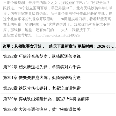
里那个最瘦弱、最漂亮的罪臣之女，捏起她的下巴：\n “还能走吗？
跟我走。”\n宁朝立国两百载，早已外强中干。北有天狼铁骑年年打草
谷，内有世家勋贵吸血边军。 \n当那个拥有特种作战经验的灵魂，在
这个礼崩乐坏的乱世睁开双眼时……\n周起摸着刀柄，看着那些高高
在上的权贵，笑得阴鸷：\n “这世道烂透了。既然你们占着茅坑不拉
屎，那钱粮、地盘、还有你们的……夫人，我都接手了。”
最新章节推荐地址：http://wap.qiqixs.info/249829/
边军：从领取罪女开始，一统天下最新章节 更新时间：2026-08-09T13:08:02
第393章 巧借连弩杀胡虏，纵骑跃渊落冷锋
第392章 烈火断道摧先锋，单骑笑对八千兵
第391章 怯夫失胆崩火阵，孤骑横斧断穷途
第390章 铁汉带伤扶钢钎，老叟泣血话惊雷
第389章 弃顽铁烈焰阻长驱，赐宝甲悍将临前阵
第388章 大漠长调催疲马，黄尘疾骑逼险关