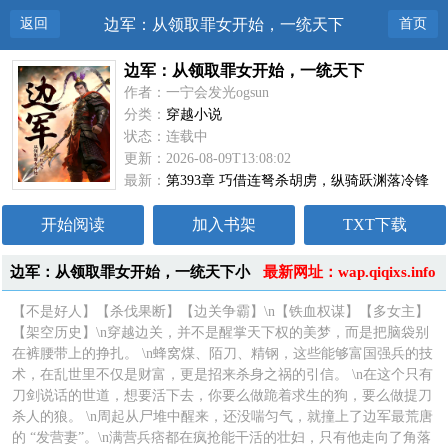
返回
边军：从领取罪女开始，一统天下
首页
边军：从领取罪女开始，一统天下
作者：一宁会发光ogsun
分类：
穿越小说
状态：连载中
更新：2026-08-09T13:08:02
最新：
第393章 巧借连弩杀胡虏，纵骑跃渊落冷锋
开始阅读
加入书架
TXT下载
边军：从领取罪女开始，一统天下小
最新网址：wap.qiqixs.info
说简介
【不是好人】【杀伐果断】【边关争霸】\n【铁血权谋】【多女主】
【架空历史】\n穿越边关，并不是醒掌天下权的美梦，而是把脑袋别
在裤腰带上的挣扎。 \n蜂窝煤、陌刀、精钢，这些能够富国强兵的技
术，在乱世里不仅是财富，更是招来杀身之祸的引信。 \n在这个只有
刀剑说话的世道，想要活下去，你要么做跪着求生的狗，要么做提刀
杀人的狼。 \n周起从尸堆中醒来，还没喘匀气，就撞上了边军最荒唐
的 “发营妻”。\n满营兵痞都在疯抢能干活的壮妇，只有他走向了角落