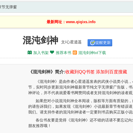
章节无弹窗
最新网址：www.qiqixs.info
混沌剑神
文/心星逍遥
提醒更新
加入书架
推荐本书
混沌剑神txt下载
《混沌剑神》简介:
收藏到QQ书签
添加到百度搜藏
《混沌剑神》是由作者心星逍遥发表的武侠小说类小说，
节
，实时同步更新混沌剑神最新章节纯文字无弹窗广告版，书
神评论，并不代表就爱看书网赞同或者支持混沌剑神的读者观
如果您对小说混沌剑神全本阅读，版权等方面有质疑的，
的请告诉我们，如果发现《混沌剑神》小说最新章节有错误请
我们。请支持作者的混沌剑神读者一定要到书店购买正版小说
各位书友要是觉得《混沌剑神》还不错的话请不要忘记向
朋友推荐哦！