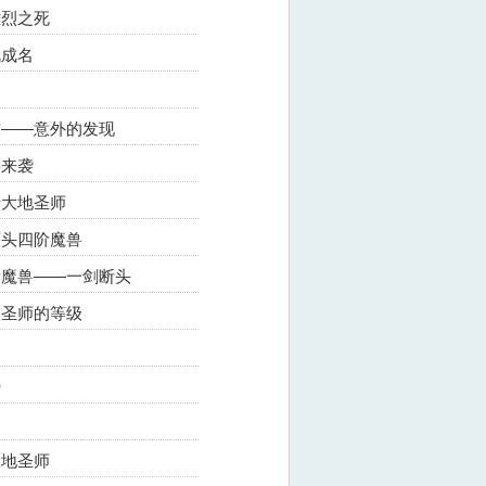
雄烈之死
战成名
战技——意外的发现
兽来袭
转大地圣师
几百头四阶魔兽
五阶魔兽——一剑断头
光明圣师的等级
家
势
大地圣师