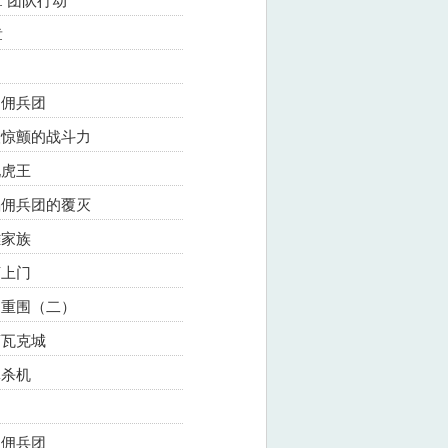
 团队行动
章
氏佣兵团
令人惊颤的战斗力
现虎王
烈焰佣兵团的覆灭
雄家族
烦上门
杀出重围（二）
离瓦克城
林杀机
豹佣兵团