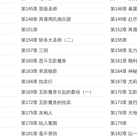
第145章 晋级圣师
第146章 暴
第148章 再遇周氏佣兵团
第149章 赶
第151章
第152章 再
第154章 斩杀大圣师（二）
第155章
第157章 三招
第158章 实
第160章 恶斗五阶魔兽
第161章 顺
第163章 草原狼群
第164章 神
第166章 拍卖行
第167章 尤
第169章 五阶魔兽引起的轰动（一）
第170章 
第172章 五阶魔兽的拍卖
第173章 激
第175章 灰袍人
第176章 大
第178章 陷入重围
第179章
第181章 毫不畏惧
第182章 以