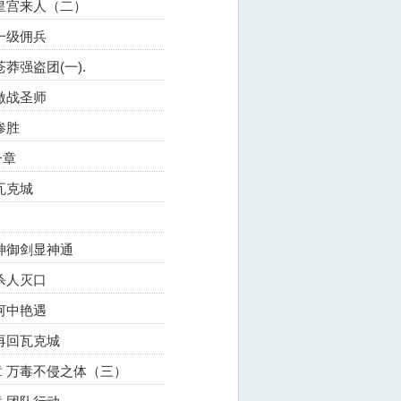
皇宫来人（二）
一级佣兵
莽强盗团(一).
激战圣师
惨胜
一章
瓦克城
神御剑显神通
杀人灭口
河中艳遇
再回瓦克城
 万毒不侵之体（三）