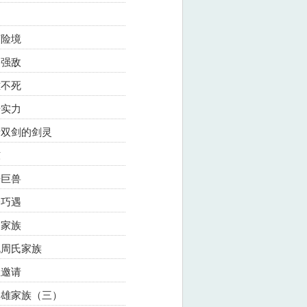
离险境
遇强敌
难不死
升实力
紫青双剑的剑灵
东
争巨兽
楼巧遇
氏家族
战周氏家族
主邀请
灭天雄家族（三）