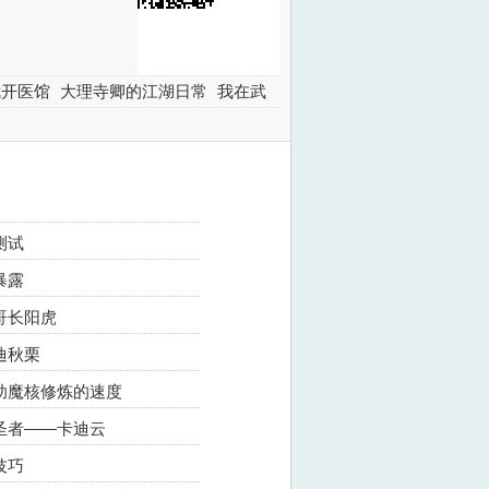
武开医馆
大理寺卿的江湖日常
我在武
测试
暴露
哥长阳虎
迪秋栗
助魔核修炼的速度
圣者——卡迪云
技巧