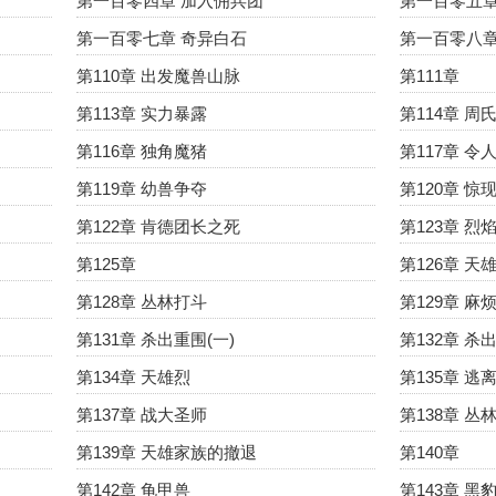
第一百零四章 加入佣兵团
第一百零五章
第一百零七章 奇异白石
第一百零八
第110章 出发魔兽山脉
第111章
第113章 实力暴露
第114章 周
第116章 独角魔猪
第117章 
第119章 幼兽争夺
第120章 惊
第122章 肯德团长之死
第123章 
第125章
第126章 天
第128章 丛林打斗
第129章 麻
第131章 杀出重围(一)
第132章 
第134章 天雄烈
第135章 逃
第137章 战大圣师
第138章 丛
第139章 天雄家族的撤退
第140章
第142章 龟甲兽
第143章 黑