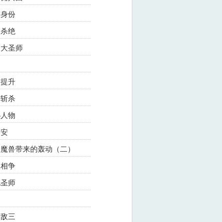
露身份
尽杀绝
遇大圣师
力提升
利斩杀
秘人物
莉安
五阶魔兽带来的轰动（二）
烈相争
地圣师
一敌三