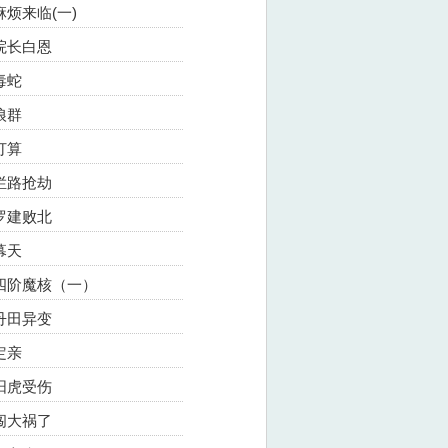
麻烦来临(一)
院长白恩
毒蛇
狼群
打算
拦路抢劫
罗建败北
幕天
四阶魔核（一）
丹田异变
定亲
阳虎受伤
闯大祸了