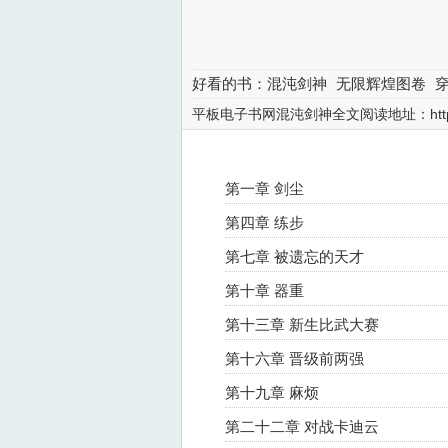
好看的书：
混沌剑神
无限辉煌图卷
侠世界雇佣玩家
乾坤剑神
平板电子书网混沌剑神全文阅读地址：
ht
第一章 剑尘
第四章 练步
第七章 被遗忘的天才
第十章 器重
第十三章 新生比武大赛
第十六章 晋级前两强
第十九章 麻烦
第二十二章 对战卡迪云