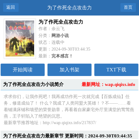
返回
为了作死全点攻击力
首页
为了作死全点攻击力
作者：余云飞
分类：
网游小说
状态：连载中
更新：2024-09-30T03:44:35
最新：
完本感言！
开始阅读
加入书架
TXT下载
为了作死全点攻击力小说简介
最新网址：wap.qiqixs.info
求求你们，让我作死吧！我再成功作死一次就完成【百炼成仙】任
务，修道成仙了！ 什么？我成了人类同盟大英雄！？不——……看
着铺满床铺和墙壁的荣誉勋章，再看着自家豪宅外厅里满堂的莺莺燕
燕，王子轩陷入了绝望的沉思。
最新章节推荐地址：http://wap.qiqixs.info/217837/
为了作死全点攻击力最新章节 更新时间：2024-09-30T03:44:35