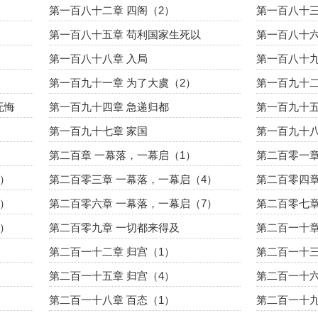
第一百八十二章 四阁（2）
第一百八十三
第一百八十五章 苟利国家生死以
第一百八十六
第一百八十八章 入局
第一百八十九
第一百九十一章 为了大虞（2）
第一百九十二
无悔
第一百九十四章 急递归都
第一百九十五
第一百九十七章 家国
第一百九十八
第二百章 一幕落，一幕启（1）
第二百零一章
3）
第二百零三章 一幕落，一幕启（4）
第二百零四章
6）
第二百零六章 一幕落，一幕启（7）
第二百零七章
9）
第二百零九章 一切都来得及
第二百一十章
第二百一十二章 归宫（1）
第二百一十三
第二百一十五章 归宫（4）
第二百一十六
第二百一十八章 百态（1）
第二百一十九