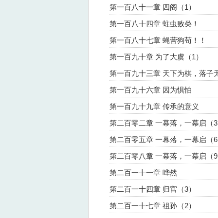
第一百八十一章 四阁（1）
第一百八十四章 蛀虫败类！
第一百八十七章 蝇营狗苟！！
第一百九十章 为了大虞（1）
第一百九十三章 天下为棋，落子
第一百九十六章 因为惧怕
第一百九十九章 传承的意义
第二百零二章 一幕落，一幕启（
第二百零五章 一幕落，一幕启（
第二百零八章 一幕落，一幕启（
第二百一十一章 哗然
第二百一十四章 归宫（3）
第二百一十七章 祖孙（2）