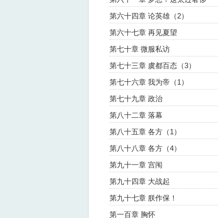
第六十四章 论英雄（2）
第六十七章 再见夏望
第七十章 微服私访
第七十三章 虞都百态（3）
第七十六章 我为帝（1）
第七十九章 政治
第八十二章 落幕
第八十五章 各方（1）
第八十八章 各方（4）
第九十一章 宫闱
第九十四章 大战起
第九十七章 朕作保！
第一百章 胸怀