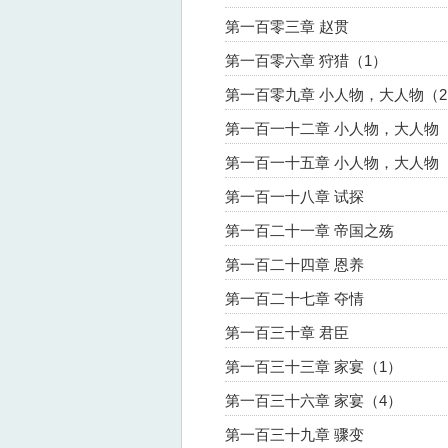
第一百零三章 赵贯
第一百零六章 狩猎（1）
第一百零九章 小人物，大人物（
第一百一十二章 小人物，大人物
第一百一十五章 小人物，大人物
第一百一十八章 试探
第一百二十一章 帝国之殇
第一百二十四章 恩养
第一百二十七章 夺情
第一百三十章 君臣
第一百三十三章 家宴（1）
第一百三十六章 家宴（4）
第一百三十九章 骤变