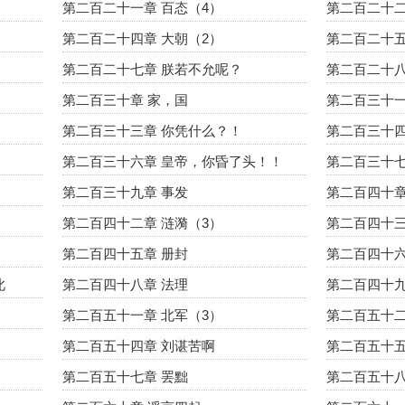
第二百二十一章 百态（4）
第二百二十二
第二百二十四章 大朝（2）
第二百二十五
第二百二十七章 朕若不允呢？
第二百二十八
第二百三十章 家，国
第二百三十一
第二百三十三章 你凭什么？！
第二百三十四
第二百三十六章 皇帝，你昏了头！！
第二百三十七
第二百三十九章 事发
第二百四十章
第二百四十二章 涟漪（3）
第二百四十三
第二百四十五章 册封
第二百四十六
此
第二百四十八章 法理
第二百四十九
第二百五十一章 北军（3）
第二百五十二
第二百五十四章 刘谌苦啊
第二百五十五
第二百五十七章 罢黜
第二百五十八