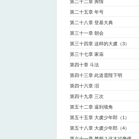
第二十二章 舆情
第二十五章 年号
第二十八章 登基大典
第三十一章 朝会
第三十四章 这样的大虞（3）
第三十七章 家庙
第四十章 斗法
第四十三章 此道需陛下明
第四十六章 泪
第四十九章 三次
第五十二章 逼到墙角
第五十五章 大虞少年郎（1）
第五十八章 大虞少年郎（4）
第六十一章 梦想？这太过奢侈