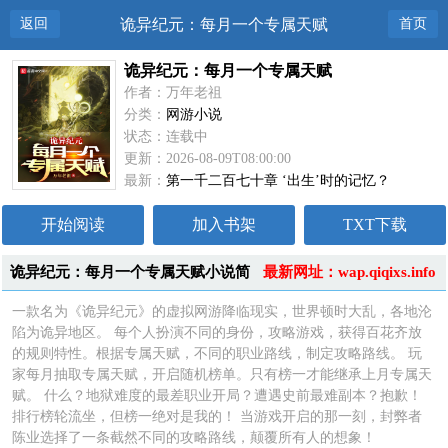
返回
诡异纪元：每月一个专属天赋
首页
诡异纪元：每月一个专属天赋
作者：万年老祖
分类：
网游小说
状态：连载中
更新：2026-08-09T08:00:00
最新：
第一千二百七十章 ‘出生’时的记忆？
开始阅读
加入书架
TXT下载
诡异纪元：每月一个专属天赋小说简
最新网址：wap.qiqixs.info
介
一款名为《诡异纪元》的虚拟网游降临现实，世界顿时大乱，各地沦
陷为诡异地区。 每个人扮演不同的身份，攻略游戏，获得百花齐放
的规则特性。根据专属天赋，不同的职业路线，制定攻略路线。 玩
家每月抽取专属天赋，开启随机榜单。只有榜一才能继承上月专属天
赋。 什么？地狱难度的最差职业开局？遭遇史前最难副本？抱歉！
排行榜轮流坐，但榜一绝对是我的！ 当游戏开启的那一刻，封弊者
陈业选择了一条截然不同的攻略路线，颠覆所有人的想象！