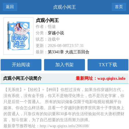
返回
贞观小闲王
首页
贞观小闲王
作者：悟途
分类：
穿越小说
状态：连载中
更新：2026-08-08T23:57:31
最新：
第3341章 大战三百回合
开始阅读
加入书架
TXT下载
贞观小闲王小说简介
最新网址：wap.qiqixs.info
【无系统】+【轻松】+【种田】你想过没有，如果当你穿越到古代，
没有系统，没有金手指，你又不是物理化博士，也不是历史学家，你
只是后世一个普通人。 所有的知识储备仅限于电影电视短视频平台
媒体。你会怎么样活着。且看一个穿越到唐初李世民第十子李慎身上
的普通人，只靠仅有的知识量和30多年的生活经验如何在大唐积攒财
富，智斗世家，为了自己想要的生活而努力拼搏。
最新章节推荐地址：http://wap.qiqixs.info/206108/