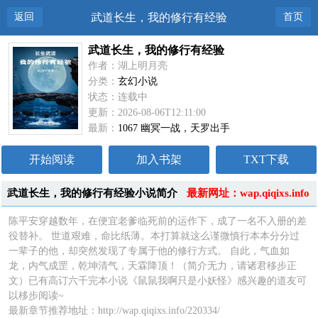
返回
武道长生，我的修行有经验
首页
武道长生，我的修行有经验
作者：湖上明月亮
分类：
玄幻小说
状态：连载中
更新：2026-08-06T12:11:00
最新：
1067 幽冥一战，天罗出手
开始阅读
加入书架
TXT下载
武道长生，我的修行有经验小说简介
最新网址：wap.qiqixs.info
陈平安穿越数年，在便宜老爹临死前的运作下，成了一名不入册的差
役替补。 世道艰难，命比纸薄。本打算就这么谨微慎行本本分分过
一辈子的他，却突然发现了专属于他的修行方式。 自此，气血如
龙，内气成罡，乾坤清气，天霖降顶！（简介无力，请诸君移步正
文）已有高订六千完本小说《鼠鼠我啊只是小妖怪》感兴趣的道友可
以移步阅读~
最新章节推荐地址：http://wap.qiqixs.info/220334/