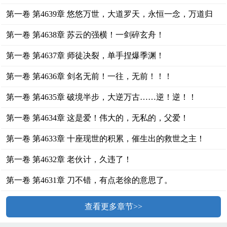
第一卷 第4639章 悠悠万世，大道罗天，永恒一念，万道归
宗！
第一卷 第4638章 苏云的强横！一剑碎玄舟！
第一卷 第4637章 师徒决裂，单手捏爆季渊！
第一卷 第4636章 剑名无前！一往，无前！！！
第一卷 第4635章 破境半步，大逆万古……逆！逆！！
逆！！！
第一卷 第4634章 这是爱！伟大的，无私的，父爱！
第一卷 第4633章 十座现世的积累，催生出的救世之主！
第一卷 第4632章 老伙计，久违了！
第一卷 第4631章 刀不错，有点老徐的意思了。
查看更多章节>>