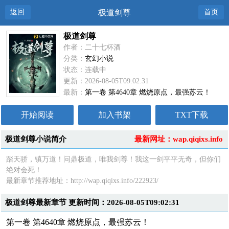
返回
极道剑尊
首页
极道剑尊
作者：二十七杯酒
分类：
玄幻小说
状态：连载中
更新：2026-08-05T09:02:31
最新：
第一卷 第4640章 燃烧原点，最强苏云！
开始阅读
加入书架
TXT下载
极道剑尊小说简介
最新网址：wap.qiqixs.info
踏天骄，镇万道！问鼎极道，唯我剑尊！我这一剑平平无奇，但你们
绝对会死！
最新章节推荐地址：http://wap.qiqixs.info/222923/
极道剑尊最新章节 更新时间：2026-08-05T09:02:31
第一卷 第4640章 燃烧原点，最强苏云！