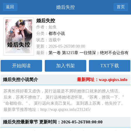
返回
婚后失控
首页
婚后失控
作者：如鱼
分类：
都市小说
状态：连载中
更新：2026-05-26T08:00:00
最新：
第一卷 第1215章 一往情深：绝对不会让你有
后悔的念头
开始阅读
加入书架
TXT下载
婚后失控小说简介
最新网址：wap.qiqixs.info
苏离长得好看又虚伪，莫行远最是不屑听她张口就来的撩人情话。
后来，苏离不撩他了。 莫行远将她堵进怀里。 “苏离，撩我一下。”
“命都给你。” 。 莫行远向来克己复礼。 直到遇上苏离，他失控了。
最新章节推荐地址：http://wap.qiqixs.info/231245/
婚后失控最新章节 更新时间：2026-05-26T08:00:00