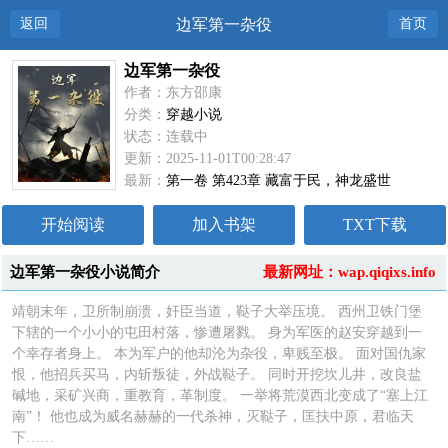
返回
边军第一杂役
首页
边军第一杂役
作者：东方邵康
分类：
穿越小说
状态：连载中
更新：2025-11-01T00:28:47
最新：
第一卷 第423章 藏富于民，神龙盛世
开始阅读
加入书架
TXT下载
边军第一杂役小说简介
最新网址：wap.qiqixs.info
靖朝末年，卫所制崩溃，奸臣当道，鞑子大举压境。 西州卫铁门堡
下辖的一个小小的屯田村落，惨遭屠戮。 身为军医的赵安穿越到一
个幸存者身上。 本为军户的他却沦为杂役，卑贱至极。 面对国仇家
恨，他招兵买马，内斩叛徒，外战鞑子。 同时开挖坎儿井，改良盐
碱地，采矿兴商，重教育，革制度。 一举将荒漠西北变成了“塞上江
南”！ 他也成为威名赫赫的一代杀神，灭鞑子，匡扶中原，君临天
下……