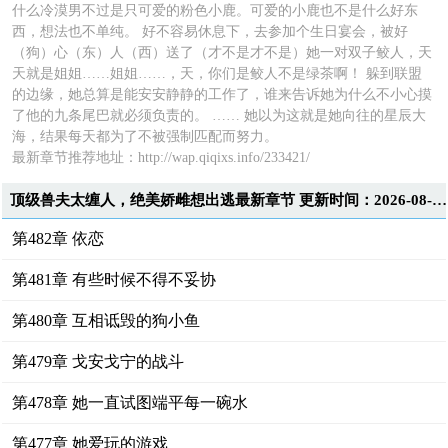
什么冷漠男不过是只可爱的粉色小鹿。可爱的小鹿也不是什么好东
西，想法也不单纯。 好不容易休息下，去参加个生日宴会，被好
（狗）心（东）人（西）送了（才不是才不是）她一对双子鲛人，天
天就是姐姐……姐姐……，天，你们是鲛人不是绿茶啊！ 躲到联盟
的边缘，她总算是能安安静静的工作了，谁来告诉她为什么不小心摸
了他的九条尾巴就必须负责的。 …… 她以为这就是她向往的星辰大
海，结果每天都为了不被强制匹配而努力。
最新章节推荐地址：http://wap.qiqixs.info/233421/
顶级兽夫太缠人，绝美娇雌想出逃最新章节 更新时间：2026-08-09T13:42:00
第482章 依恋
第481章 有些时候不得不妥协
第480章 互相诋毁的狗小鱼
第479章 戈安戈宁的战斗
第478章 她一直试图端平每一碗水
第477章 她爱玩的游戏