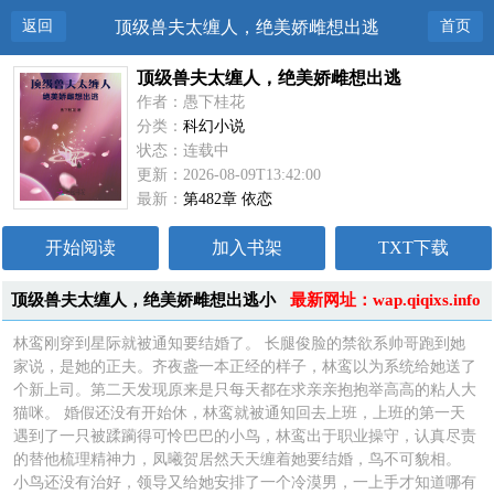
返回
顶级兽夫太缠人，绝美娇雌想出逃
首页
顶级兽夫太缠人，绝美娇雌想出逃
作者：愚下桂花
分类：
科幻小说
状态：连载中
更新：2026-08-09T13:42:00
最新：
第482章 依恋
开始阅读
加入书架
TXT下载
顶级兽夫太缠人，绝美娇雌想出逃小
最新网址：wap.qiqixs.info
说简介
林鸾刚穿到星际就被通知要结婚了。 长腿俊脸的禁欲系帅哥跑到她
家说，是她的正夫。齐夜盏一本正经的样子，林鸾以为系统给她送了
个新上司。第二天发现原来是只每天都在求亲亲抱抱举高高的粘人大
猫咪。 婚假还没有开始休，林鸾就被通知回去上班，上班的第一天
遇到了一只被蹂躏得可怜巴巴的小鸟，林鸾出于职业操守，认真尽责
的替他梳理精神力，凤曦贺居然天天缠着她要结婚，鸟不可貌相。
小鸟还没有治好，领导又给她安排了一个冷漠男，一上手才知道哪有