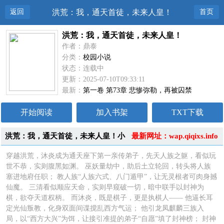
返回
洪荒：我，通天首徒，未来人皇！
首页
洪荒：我，通天首徒，未来人皇！
作者：鼎泰
分类：
校园小说
状态：连载中
更新：2025-07-10T09:33:11
最新：
第一卷 第73章 悲惨弥勒，再被囚禁
开始阅读
加入书架
TXT下载
洪荒：我，通天首徒，未来人皇！小
最新网址：wap.qiqixs.info
说简介
穿越洪荒，沐炎成为通天座下第一亲传弟子，先天人族之躯，看似玩
世不恭，实则腹黑如渊。 巫妖量劫中，助后土立轮回，转头将人族
塞进地府任职； 教人族“人族六式、八门遁甲”，让无灵根者可肉身撼
仙魔。 三清看似顺应天命，实则早窥破一切，暗中联手以封神为
棋，欲夺天道权柄。 而沐炎，既是棋子，更是执棋人—— 他逼长耳
定光仙叛教，化身双面间谍搅乱西方气运； 他引龙凤麒麟三族入
局，以“西方大兴”为饵，让接引准提的弟子“自愿”填了封神榜； 封神