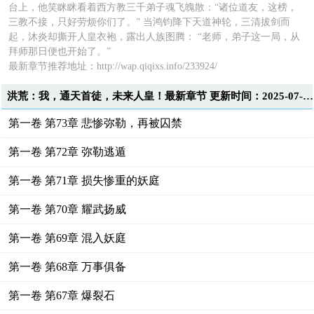
台上，他笑眯眯看着西方教三千弟子魂飞魄散：“诸位道友，这榜，
三教不接，只好劳烦你们了。” 当鸿钧降下天道神轮，三清拔剑而
起，沐炎却撕开人皇衣袍，露出人族图腾： “老师，弟子这一局，从
拜师那日便也开始了。”
最新章节推荐地址：http://wap.qiqixs.info/233924/
洪荒：我，通天首徒，未来人皇！最新章节 更新时间：2025-07-10T09:33:11
第一卷 第73章 悲惨弥勒，再被囚禁
第一卷 第72章 弥勒逃遁
第一卷 第71章 损失惨重的妖庭
第一卷 第70章 耀武扬威
第一卷 第69章 混入妖庭
第一卷 第68章 万事俱备
第一卷 第67章 爆裂石