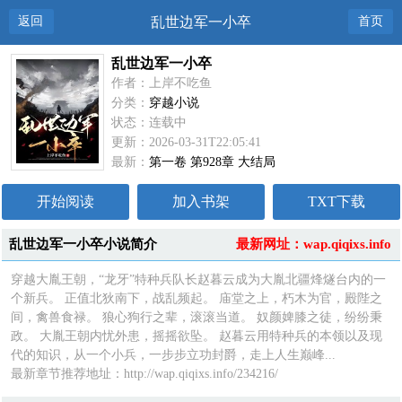
返回
乱世边军一小卒
首页
乱世边军一小卒
作者：上岸不吃鱼
分类：
穿越小说
状态：连载中
更新：2026-03-31T22:05:41
最新：
第一卷 第928章 大结局
开始阅读
加入书架
TXT下载
乱世边军一小卒小说简介
最新网址：wap.qiqixs.info
穿越大胤王朝，“龙牙”特种兵队长赵暮云成为大胤北疆烽燧台内的一
个新兵。 正值北狄南下，战乱频起。 庙堂之上，朽木为官，殿陛之
间，禽兽食禄。 狼心狗行之辈，滚滚当道。 奴颜婢膝之徒，纷纷秉
政。 大胤王朝内忧外患，摇摇欲坠。 赵暮云用特种兵的本领以及现
代的知识，从一个小兵，一步步立功封爵，走上人生巅峰...
最新章节推荐地址：http://wap.qiqixs.info/234216/