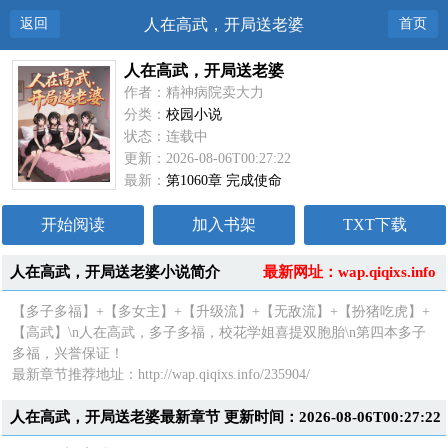
返回
人在高武，开局送老婆
首页
人在高武，开局送老婆
作者：精神病院卖大力
分类：
校园小说
状态：连载中
更新：2026-08-06T00:27:22
最新：
第1060章 完成使命
开始阅读
加入书架
TXT下载
人在高武，开局送老婆小说简介
最新网址：wap.qiqixs.info
【多子多福】+【多女主】+【升级流】+【无敌流】+【扮猪吃虎】+
【高武】\n人在高武，多子多福，校花学姐喜提双胞胎\n第四本多子
多福，兴誉保证！
最新章节推荐地址：http://wap.qiqixs.info/235904/
人在高武，开局送老婆最新章节 更新时间：2026-08-06T00:27:22