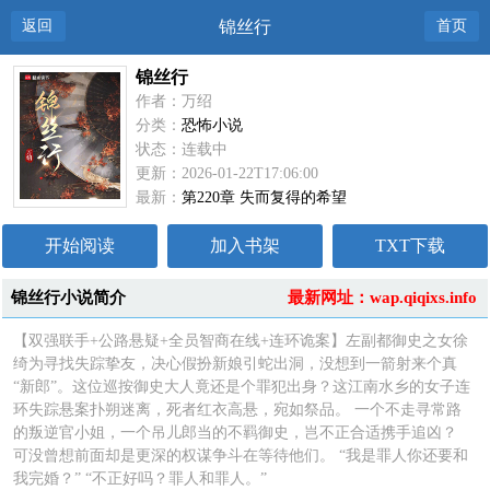
返回
锦丝行
首页
锦丝行
作者：万绍
分类：
恐怖小说
状态：连载中
更新：2026-01-22T17:06:00
最新：
第220章 失而复得的希望
开始阅读
加入书架
TXT下载
锦丝行小说简介
最新网址：wap.qiqixs.info
【双强联手+公路悬疑+全员智商在线+连环诡案】左副都御史之女徐
绮为寻找失踪挚友，决心假扮新娘引蛇出洞，没想到一箭射来个真
“新郎”。这位巡按御史大人竟还是个罪犯出身？这江南水乡的女子连
环失踪悬案扑朔迷离，死者红衣高悬，宛如祭品。 一个不走寻常路
的叛逆官小姐，一个吊儿郎当的不羁御史，岂不正合适携手追凶？
可没曾想前面却是更深的权谋争斗在等待他们。 “我是罪人你还要和
我完婚？” “不正好吗？罪人和罪人。”