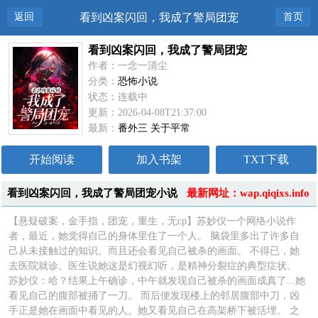
返回
看到凶案闪回，我成了警局团宠
首页
看到凶案闪回，我成了警局团宠
作者：一念一清尘
分类：
恐怖小说
状态：连载中
更新：2026-04-08T21:37:00
最新：
番外三 关于平常
开始阅读
加入书架
TXT下载
看到凶案闪回，我成了警局团宠小说
最新网址：wap.qiqixs.info
简介
【悬疑破案，金手指，团宠，重生，无cp】苏妙仪一个网络小说作
者，最近，她觉得自己的身体里住了一个人。 脑袋里多出了许多自
己从未接触过的知识。而且还会看见自己被杀的画面。 不得已，她
去医院就诊。医生说她这是幻视幻听，是精神分裂症的典型症状。
苏妙仪：哈？结果上午确诊，中午就发现自己被杀的画面成真了...她
看见自己的腹部被捅了一刀。 而后便发现楼上的邻居腹部中刀，凶
手正是她在画面中看见的人。她又看见自己在高架桥下被活埋。 之