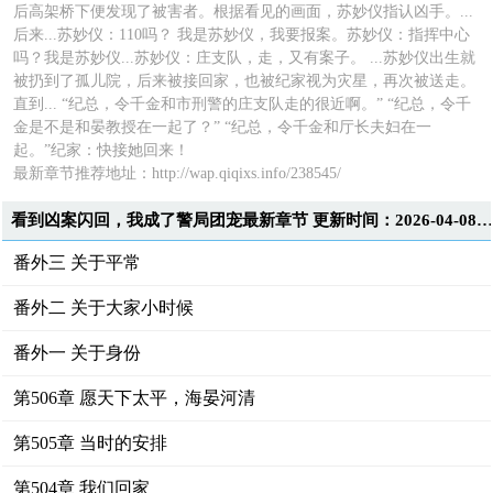
后高架桥下便发现了被害者。根据看见的画面，苏妙仪指认凶手。...
后来...苏妙仪：110吗？ 我是苏妙仪，我要报案。苏妙仪：指挥中心
吗？我是苏妙仪...苏妙仪：庄支队，走，又有案子。 ...苏妙仪出生就
被扔到了孤儿院，后来被接回家，也被纪家视为灾星，再次被送走。
直到... “纪总，令千金和市刑警的庄支队走的很近啊。” “纪总，令千
金是不是和晏教授在一起了？” “纪总，令千金和厅长夫妇在一
起。”纪家：快接她回来！
最新章节推荐地址：http://wap.qiqixs.info/238545/
看到凶案闪回，我成了警局团宠最新章节 更新时间：2026-04-08T21:37:0
番外三 关于平常
番外二 关于大家小时候
番外一 关于身份
第506章 愿天下太平，海晏河清
第505章 当时的安排
第504章 我们回家