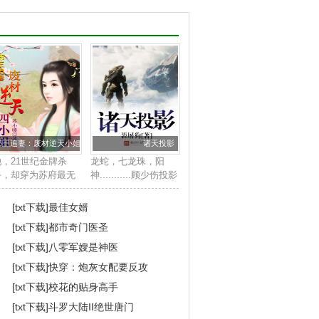
邪王追妻：废材逆天小姐
诸天投影
她，21世纪金牌杀
龙蛇，七龙珠，阳
手，却穿为苏府最无
神...........顾少伤投影
用的废柴四小姐身
诸天，一步步踏上征
上。他，帝国晋王殿
途，直至，霸凌诸
[txt下载]
最佳女婿
下，冷酷邪魅强势霸
天！...
[txt下载]
都市奇门医圣
道，武道天赋更是无
与伦比。世人皆知她
[txt下载]
八零军嫂是神医
是草包废柴女，人
[txt下载]
快穿：炮灰女配要反攻
...
[txt下载]
校花的贴身高手
[txt下载]
斗罗大陆II绝世唐门