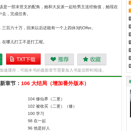
应该是一部末世文的配角，她和大反派一起给男主送经验值，她现在
中去，完成任务。
三百六十万，回来以后还能有一个上四休3的Offer。
，在哪儿打工不是打工呢。
末世世界中，她很快找到了大反派，以后这位大反派就是她的工作
作
末世反派是我的工作
推荐
收藏
N加速缓存，可能本书的最新章节需要加入书架后即时阅读。
搭子txt下载
有三个要求:能一起摸鱼，能一起吃饭，能一起骂老板，这里当然就
新章节：
106 大结局（增加番外版本）
界的男主。
吃饭和摸鱼上没什么问题，只是每次骂男主的时候，他都有种迷之
104 修仙界（二更）
102 被收买（二更）（修）
100 学习
这个工作搭子还挺讲究，都不在背后说老板坏话。
98 在一起
96 他是好人