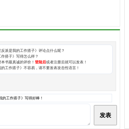
》
到ABO世界时，她自己身份是女性Omega，但她脑子里性别只分
O，那个时候，她其实想过谈恋爱，但问题是她实在是无法和男A生
坐上了帝国王座，她都是单身，最后她因为信息素紊乱去世。
世反派是我的工作搭子
》评论点什么呢？
工作搭子》写得怎么样？
回到了刚穿越到这个世界的时候。
对本书最真诚的评价！
登陆后
或者注册后就可以发表！
我的工作搭子》不容易，请不要发表攻击性语言！
座，她决定先解决一下自己的信息素问题，她记得前世帝国有个贵
了解决第二性别的药剂，最后因为这个大逆不道的罪名被处死了。
她提前回到了帝国。
———
mega，被誉为帝国玫瑰，作为顶级优质omega，家族在他分化
一生。