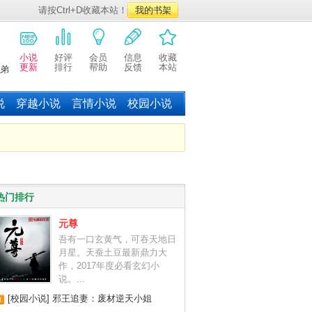
请按Ctrl+D收藏本站！
我的书架
小说
好评
会员
信息
收藏
更新
排行
帮助
反馈
本站
弟
说
穿越小说
言情小说
校园小说
热门排行
元尊
吾有一口玄黄气，可吞天地日
月星。天蚕土豆最新鼎力大
作，2017年度必看玄幻小
说。...
[校园小说]
邪王追妻：废材逆天小姐