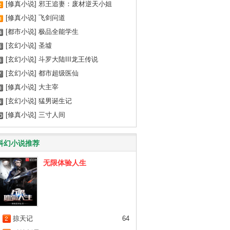
[修真小说]
邪王追妻：废材逆天小姐
[修真小说]
飞剑问道
[都市小说]
极品全能学生
[玄幻小说]
圣墟
[玄幻小说]
斗罗大陆III龙王传说
[玄幻小说]
都市超级医仙
[修真小说]
大主宰
[玄幻小说]
猛男诞生记
[修真小说]
三寸人间
科幻小说推荐
无限体验人生
掠天记
64