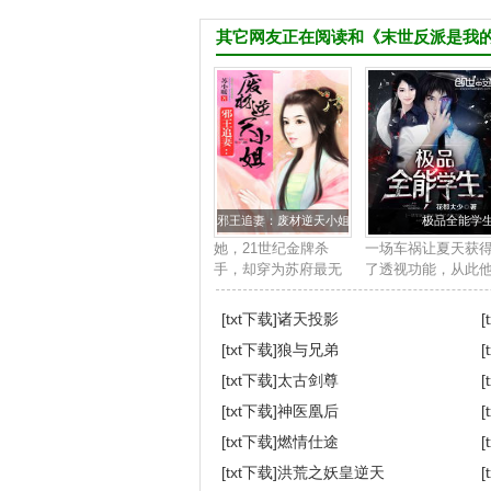
其它网友正在阅读和《末世反派是我
然而，世事变化
他百分之百匹配度
对方很快也进入
上最不合格的女
失格的太子妃。
邪王追妻：废材逆天小姐
极品全能学
闻锦想到对方的
她，21世纪金牌杀
一场车祸让夏天获
体，一步一步地
手，却穿为苏府最无
了透视功能，从此
用的废柴四小姐身
踏上了一条与众不
对方逗他，别老
上。他，帝国晋王殿
的道路。 打篮球？
[txt下载]
诸天投影
[
下，冷酷邪魅强势霸
个挑五个。 围棋国
[txt下载]
狼与兄弟
[
道，天赋卓绝。世人
手？让你三颗子。 
他想，怎么可能
皆知她是草包废材，
宝，我...
[txt下载]
太古剑尊
[
任意欺压凌辱，唯
[txt下载]
神医凰后
两个月后，曾经
[
独...
[txt下载]
燃情仕途
[
他爱上了最不应
[txt下载]
洪荒之妖皇逆天
[