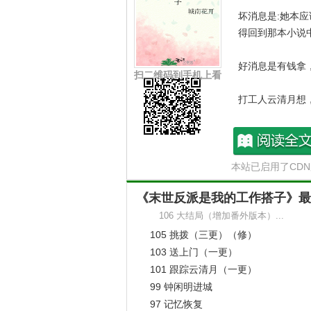
坏消息是:她本
得回到那本小说
好消息是有钱拿，
扫二维码到手机上看
打工人云清月想
于是，她进入了
搭子了。
末世反派是我的工
本站已启用了CD
搭子最新章节
她对工作搭子只
《末世反派是我的工作搭子》最
是一起骂这个世
106 大结局（增加番外版本）...
她的工作搭子在
105 挑拨（三更）（修）
微笑。
103 送上门（一更）
101 跟踪云清月（一更）
云清月心说自己
99 钟闲明进城
97 记忆恢复