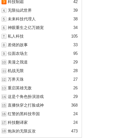
科技制霸
42
无限仙武世界
39
未来科技代理人
38
神眼重生之亿万婚宠
34
私人科技
105
差佬的故事
33
位面农场主
95
美漫之我道
29
机战无限
28
万界天珠
27
重启英雄无敌
26
这是个角色扮演游戏
29
直播快穿之打脸成神
368
红警的黑科技帝国
24
科技翻译家
24
炮灰的无限反攻
473