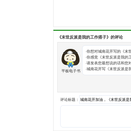
下一本写《不配
龙千里第一次穿越
男女，不分AB
活在一起。
《末世反派是我的工作搭子》的评论
于是，一直到她
·你想对城南花开写的《
末
·你感觉《末世反派是我的
再睁开眼睛，她
·请发表您最想说的话和您
·城南花开写《末世反派是
平板电子书
这一次，比起王
族男O研究出来
于是，这一世，
评论标题：
———————
闻锦是贵族男性o
时，就规划好了