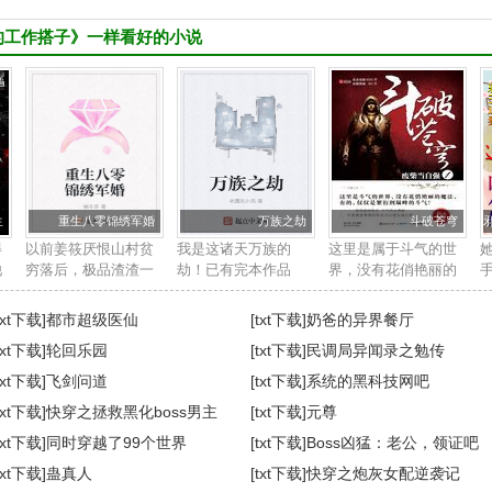
的工作搭子》一样看好的小说
无常，与闻锦一起长大的皇太子出去一趟，回来就带回来了一个和
的女性omega，对方成为了预备太子妃。
了皇家omega学院学习，成为了闻锦的同桌，对方大概是这个世界
性omega，逃课，和老师对骂，门门课程倒数第一，被媒体称为最
生
重生八零锦绣军婚
万族之劫
斗破苍穹
生存环境，总会出手帮她一下，教她跳舞，教她如何应对外界媒
得
以前姜筱厌恨山村贫
我是这诸天万族的
这里是属于斗气的世
帮她成为优秀的太子妃。
他
穷落后，极品渣渣一
劫！已有完本作品
界，没有花俏艳丽的
同
大堆，视带她逃离山
《全球高武》《重生
魔法，有的，仅仅是
是跟我玩，学坏了怎么办？
一
村的人为恩人，却不
之财源滚滚》，没看
繁衍到巅峰的斗气！
txt下载]
都市超级医仙
[txt下载]
奶爸的异界餐厅
料他才是最可怕的犲
过的书友可以去看
新书等级制度：斗
txt下载]
轮回乐园
[txt下载]
民调局异闻录之勉传
鉴
狼虎犳。 直到惨死，
看，新书收藏一下慢
者，斗师，大斗师，
？
姜筱方知外公留给她
慢养。...
斗灵，斗王，斗皇，
txt下载]
飞剑问道
[txt下载]
系统的黑科技网吧
的是怎样...
斗宗，斗...
的帝国玫瑰割掉腺体，被家族抛弃——
txt下载]
快穿之拯救黑化boss男主
[txt下载]
元尊
人
txt下载]
同时穿越了99个世界
[txt下载]
Boss凶猛：老公，领证吧
该爱的人。
txt下载]
蛊真人
[txt下载]
快穿之炮灰女配逆袭记