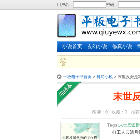
用户名：
密码：
小说首页
玄幻小说
修真小说
平板电子书首页
>
科幻小说
> 末世反派是
末世
阅读：0 收藏：0 推荐：0 
Tags:
末世反派是
打工人云清月得