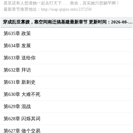
甚至还有人想请她一起去打天下……救命，其实她只想躺平啊！
最新章节推荐地址：http://wap.qiqixs.info/237259/
穿成乱世寡嫂，靠空间南迁搞基建最新章节 更新时间：2026-08-06T17:42:39
第635章 政策
第634章 发展
第633章 送给你
第632章 拜访
第631章 新刺史
第630章 大难不死
第629章 混战
第628章 闪烁其词
第627章 做个交易