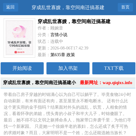
返回
穿成乱世寡嫂，靠空间南迁搞基建
首页
穿成乱世寡嫂，靠空间南迁搞基建
作者：顾婉音
分类：
言情小说
状态：连载中
更新：2026-08-06T17:42:39
最新：
第635章 政策
开始阅读
加入书架
TXT下载
穿成乱世寡嫂，靠空间南迁搞基建小
最新网址：wap.qiqixs.info
说简介
带着自己房子穿越的时锦满心以为自己可以躺平了。毕竟食物24小时
自动刷新，有米有面还有肉，甚至屋里永不断电断水。 还有什么比
这个更实用的金手指吗？结果面对外头的战乱，饥荒，人相食的情
况，看着怀孕的弟媳，愣头青的小叔子和半大儿子，时锦傻眼了。
最后，她不得不以文弱之躯搏命杀人，拖家带口奔袭千里，为他们寻
找一个新家园。 只是她一个徐娘半老的寡妇，怎么还成了炙手可热
的求婚对象？而且，大家明明不是一个姓，怎么还能选她当族长？