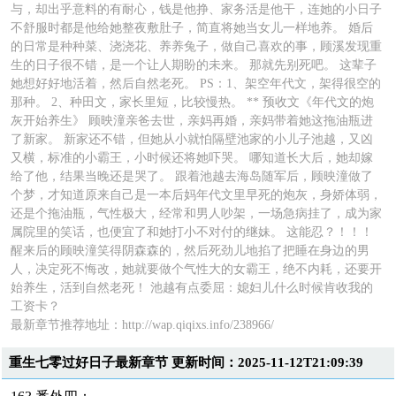
与，却出乎意料的有耐心，钱是他挣、家务活是他干，连她的小日子
不舒服时都是他给她整夜敷肚子，简直将她当女儿一样地养。 婚后
的日常是种种菜、浇浇花、养养兔子，做自己喜欢的事，顾溪发现重
生的日子很不错，是一个让人期盼的未来。 那就先别死吧。 这辈子
她想好好地活着，然后自然老死。 PS：1、架空年代文，架得很空的
那种。 2、种田文，家长里短，比较慢热。 ** 预收文《年代文的炮
灰开始养生》 顾映潼亲爸去世，亲妈再婚，亲妈带着她这拖油瓶进
了新家。 新家还不错，但她从小就怕隔壁池家的小儿子池越，又凶
又横，标准的小霸王，小时候还将她吓哭。 哪知道长大后，她却嫁
给了他，结果当晚还是哭了。 跟着池越去海岛随军后，顾映潼做了
个梦，才知道原来自己是一本后妈年代文里早死的炮灰，身娇体弱，
还是个拖油瓶，气性极大，经常和男人吵架，一场急病挂了，成为家
属院里的笑话，也便宜了和她打小不对付的继妹。 这能忍？！！！
醒来后的顾映潼笑得阴森森的，然后死劲儿地掐了把睡在身边的男
人，决定死不悔改，她就要做个气性大的女霸王，绝不内耗，还要开
始养生，活到自然老死！ 池越有点委屈：媳妇儿什么时候肯收我的
工资卡？
最新章节推荐地址：http://wap.qiqixs.info/238966/
重生七零过好日子最新章节 更新时间：2025-11-12T21:09:39