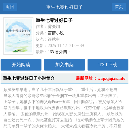
返回
重生七零过好日子
首页
重生七零过好日子
作者：雾矢翊
分类：
言情小说
状态：连载中
更新：2025-11-12T21:09:39
最新：
163 番外四：
开始阅读
加入书架
TXT下载
重生七零过好日子小说简介
最新网址：wap.qiqixs.info
顾溪英年早逝，当了几十年阿飘终于重生。 重生后，她将不把自己
当亲人看待的亲哥亲弟和假千金捆在一块儿重拳出击，终于爽了。
上辈子，她被乡下的养父母Pua十五年，回到顾家后，被父母亲人冷
暴力五年，傻乎乎地以为只要自己默默付出，任劳任怨，迟早会被亲
人接纳。 去他的默默付出，她现在只想发疯创亖所有人。 顾溪以为
自己还要死一次，为此甚至打算去退婚，结果却嫁给上辈子因为她的
死而单身一辈子的大佬未婚夫。 大佬未婚夫看着冷硬严厉，不好相