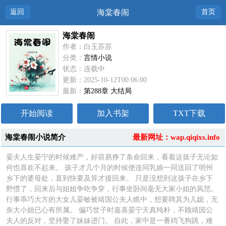
返回
海棠春闹
首页
海棠春闹
作者：白玉苏苏
分类：
言情小说
状态：连载中
更新：2025-10-12T00:06:00
最新：
第288章 大结局
开始阅读
加入书架
TXT下载
海棠春闹小说简介
最新网址：wap.qiqixs.info
晏夫人生晏宁的时候难产，好容易挣了条命回来，看着这孩子无论如
何也喜欢不起来。 孩子才几个月的时候便连同乳娘一同送回了明州
乡下的婆母处，直到快要及笄才接回来。 只是没想到这孩子在乡下
野惯了，回来后与姐姐争吃争穿，行事坐卧间毫无大家小姐的风范。
行事乖巧大方的大女儿晏敏被靖国公夫人瞧中，想要聘其为儿媳，无
奈大小姐已心有所属。 偏巧世子时嘉喜晏宁天真纯朴，不顾靖国公
夫人的反对，坚持娶了妹妹进门。 自此，家中是一番鸡飞狗跳，难