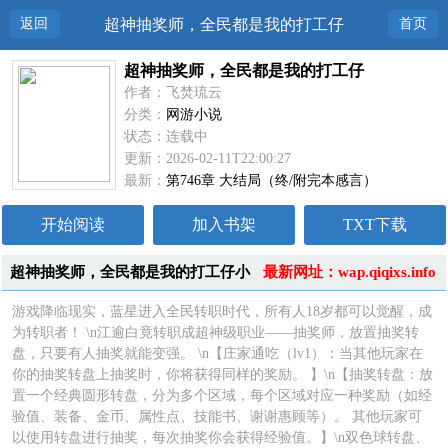
返回
超神抽奖师，全民都是我的打工仔
首页
超神抽奖师，全民都是我的打工仔
作者：飞焚琉云
分类：
网游小说
状态：连载中
更新：2026-02-11T22:00:27
最新：
第746章 大结局（终/附完本感言）
开始阅读
加入书架
TXT下载
超神抽奖师，全民都是我的打工仔小
最新网址：wap.qiqixs.info
说简介
游戏降临现实，蓝星进入全民转职时代，所有人18岁都可以觉醒，成
为转职者！ \n江逾白竟转职成超神级职业——抽奖师，放置抽奖转
盘，只要有人抽奖就能变强。 \n【庄家通吃（lv1）：当其他玩家在
你的抽奖转盘上抽奖时，你将获得同样的奖励。 】\n【抽奖转盘：放
置一个经典圆形转盘，分为多个区域，每个区域对应一种奖励（如经
验值、装备、金币、属性点、技能书、谢谢惠顾等）。 其他玩家可
以使用转盘进行抽奖，每次抽奖你会获得经验值。】\n双色球转盘、