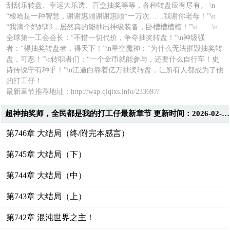
刮刮乐转盘、幸运大乐透、盲盒抽奖等等，各种转盘应有尽有。 \n
“梭哈是一种智慧，谢谢惠顾谢谢惠顾*一万次……我谢你老母！”\n
“我滴个妈妈耶，居然真的能抽出神级装备，卧槽槽槽槽！”\n……\n
全球第一工会会长：“不惜一切代价，争夺抽奖转盘！”\n神级强
者：“得抽奖转盘者，得天下！”\n星空魔神：“为什么无法摧毁抽奖转
盘，可恶！”\n转职者们：“一个金币就能参与，还要什么自行车！史
诗传说宁有种乎！”\n江逾白靠着亿万抽奖转盘，让所有人都成为了他
的打工仔！
最新章节推荐地址：http://wap.qiqixs.info/233697/
超神抽奖师，全民都是我的打工仔最新章节 更新时间：2026-02-11T22:00:27
第746章 大结局（终/附完本感言）
第745章 大结局（下）
第744章 大结局（中）
第743章 大结局（上）
第742章 混沌世界之主！