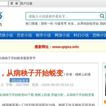
用户注册
热门搜索：
我有一剑
斗破苍穹
长生，从养鸡杂役开始
我的
子全是大帝之资
赤心巡天
武侠小说
历史小说
都市小说
网游小说
科幻小说
恐怖小
最新网址：www.qiqixs.info
，从病秧子开始蜕变最新章节
，从病秧子开始蜕变
/ 作者：桃树上的逃
提醒更新
数：3067898 更新：2026-08-06 00:04:15
从病秧子开始蜕变txt下载
桃树上的逃
穿越大乾，从病秧子开始蜕变最
镇国将军府一门忠烈皆是战死在沙场。独留下在京都名不符实的