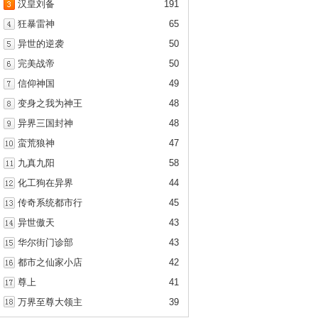
汉皇刘备
191
狂暴雷神
65
异世的逆袭
50
完美战帝
50
信仰神国
49
变身之我为神王
48
异界三国封神
48
蛮荒狼神
47
九真九阳
58
化工狗在异界
44
传奇系统都市行
45
异世傲天
43
华尔街门诊部
43
都市之仙家小店
42
尊上
41
万界至尊大领主
39