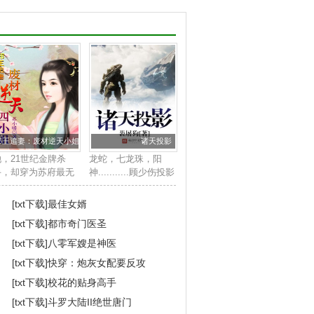
邪王追妻：废材逆天小姐
诸天投影
她，21世纪金牌杀
龙蛇，七龙珠，阳
手，却穿为苏府最无
神...........顾少伤投影
用的废柴四小姐身
诸天，一步步踏上征
上。他，帝国晋王殿
途，直至，霸凌诸
[txt下载]
最佳女婿
下，冷酷邪魅强势霸
天！...
[txt下载]
都市奇门医圣
道，武道天赋更是无
与伦比。世人皆知她
[txt下载]
八零军嫂是神医
是草包废柴女，人
[txt下载]
快穿：炮灰女配要反攻
...
[txt下载]
校花的贴身高手
[txt下载]
斗罗大陆II绝世唐门