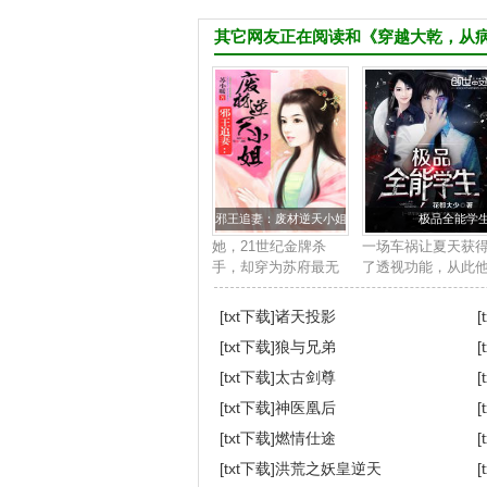
其它网友正在阅读和《穿越大乾，从
邪王追妻：废材逆天小姐
极品全能学
她，21世纪金牌杀
一场车祸让夏天获
手，却穿为苏府最无
了透视功能，从此
用的废柴四小姐身
踏上了一条与众不
上。他，帝国晋王殿
的道路。 打篮球？
[txt下载]
诸天投影
[
下，冷酷邪魅强势霸
个挑五个。 围棋国
[txt下载]
狼与兄弟
[
道，天赋卓绝。世人
手？让你三颗子。 
皆知她是草包废材，
宝，我...
[txt下载]
太古剑尊
[
任意欺压凌辱，唯
[txt下载]
神医凰后
[
独...
[txt下载]
燃情仕途
[
[txt下载]
洪荒之妖皇逆天
[