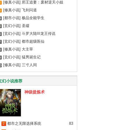
[修真小说]
邪王追妻：废材逆天小姐
[修真小说]
飞剑问道
[都市小说]
极品全能学生
[玄幻小说]
圣墟
[玄幻小说]
斗罗大陆III龙王传说
[玄幻小说]
都市超级医仙
[修真小说]
大主宰
[玄幻小说]
猛男诞生记
[修真小说]
三寸人间
玄幻小说推荐
神级提炼术
都市之无限选择系统
83