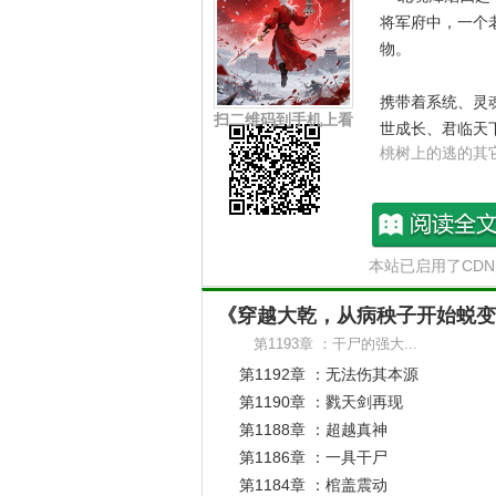
将军府中，一个
物。
携带着系统、灵
扫二维码到手机上看
世成长、君临天
桃树上的逃的其
穿越大乾，从病秧
本站已启用了CD
开始蜕变最新章节
《穿越大乾，从病秧子开始蜕变
第1193章 ：干尸的强大...
第1192章 ：无法伤其本源
第1190章 ：戮天剑再现
第1188章 ：超越真神
第1186章 ：一具干尸
第1184章 ：棺盖震动