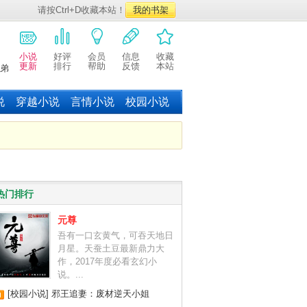
请按Ctrl+D收藏本站！
我的书架
小说
好评
会员
信息
收藏
更新
排行
帮助
反馈
本站
弟
说
穿越小说
言情小说
校园小说
热门排行
元尊
吾有一口玄黄气，可吞天地日
月星。天蚕土豆最新鼎力大
作，2017年度必看玄幻小
说。...
[校园小说]
邪王追妻：废材逆天小姐