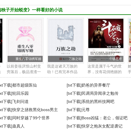
病秧子开始蜕变》一样看好的小说
生
重生八零锦绣军婚
万族之劫
斗破苍穹
得
以前姜筱厌恨山村贫
我是这诸天万族的
这里是属于斗气的世
他
穷落后，极品渣渣一
劫！已有完本作品
界，没有花俏艳丽的
同
大堆，视带她逃离山
《全球高武》《重生
魔法，有的，仅仅是
一
村的人为恩人，却不
之财源滚滚》，没看
繁衍到巅峰的斗气！
txt下载]
都市超级医仙
[txt下载]
奶爸的异界餐厅
料他才是最可怕的犲
过的书友可以去看
新书等级制度：斗
txt下载]
轮回乐园
[txt下载]
民调局异闻录之勉传
鉴
狼虎犳。 直到惨死，
看，新书收藏一下慢
者，斗师，大斗师，
姜筱方知外公留给她
慢养。...
斗灵，斗王，斗皇，
txt下载]
飞剑问道
[txt下载]
系统的黑科技网吧
的是怎样...
斗宗，斗...
txt下载]
快穿之拯救黑化boss男主
[txt下载]
元尊
人
txt下载]
同时穿越了99个世界
[txt下载]
Boss凶猛：老公，领证吧
txt下载]
蛊真人
[txt下载]
快穿之炮灰女配逆袭记