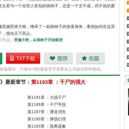
老太君与一个在世人皆知的病秧子，还是一个文不成，武不就的废
魂穿越而来方铭，继承了一副病秧子的孩童身体，看他如何在这异
下，搅动天下风云。
它作品：
穿越大乾，从病秧子开始蜕变
子
穿越大乾，从病秧子
推荐
收藏
N加速缓存，可能本书的最新章节需要加入书架后即时阅读。
开始蜕变txt下载
》最新章节：
第1193章 ：干尸的强大
第1191章 ：大战干尸
第1189章 ：干尸手段
第1187章 ：通道消失
第1185章 ：挣脱幻境
第1183章 ：脱离迹象